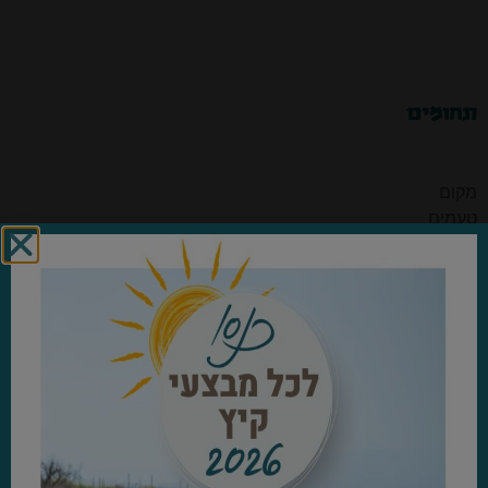
תחומים
מקום
טעמים
הדרכה ותוכן
קמפינג
סיורים
סדרות תשפ״ג