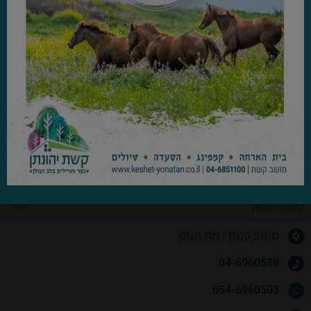
ערבי עיון וסיורי איכות לקהל הרחב
טבע ונוף במרומי החרמון
אל מפגש הנחלים רוקאד וירמוך- סיור ייחודי מעבר לגדר
המזרח הפרוע: סיור ייחודי לאתרים הנסתרים במזרח הגולן
פרטי התקשרות
קשת יהונתן
מושב קשת רמת הגולן
04-6960588
054-6960503