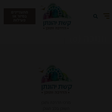
מתעניינים
בסיור או
פעילות
חנוכה (6)
תאריך הגעה:
תאריך עזיבה:
11
10
אוגוסט 2026
אוגוסט 2026
יום שני
יום שלישי
אורחים:
2
מבוגרים:
חדרים: 1
שינוי/ביטול הזמנה קיימת
קוד קופון:
מרכז הדרכה ותוכן
השוכן בלב הגולן