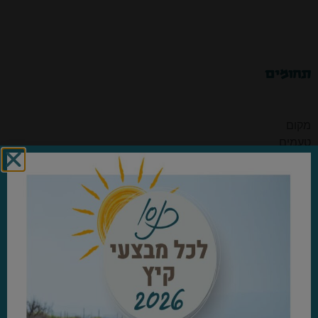
תחומים
מקום
טעמים
הדרכה ותוכן
קמפינג
סיורים
סדרות תשפ״ג