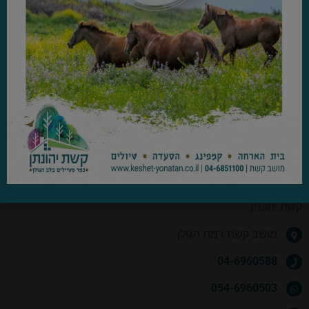
ערבי עיון וסיורי איכות לקהל הרחב
טבע ונוף במרומי החרמון
אל מפגש הנחלים רוקאד וירמוך- סיור ייחודי מעבר לגדר
המזרח הפרוע: סיור ייחודי לאתרים הנסתרים במזרח הגולן
פרטי התקשרות
קשת יהונתן
מושב קשת רמת הגולן
04-6960588
054-6960503