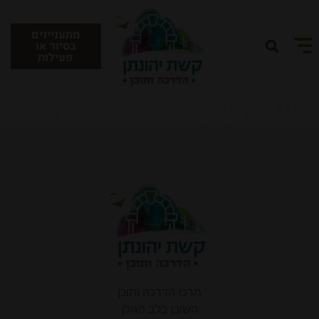
מתעניינים
בסיור או
פעילות
חנוכה (7)
תאריך הגעה:
תאריך עזיבה:
7
6
אוגוסט 2026
אוגוסט 2026
יום חמישי
יום שישי
אורחים:
2
מבוגרים:
חדרים: 1
שינוי/ביטול הזמנה קיימת
קוד קופון:
מרכז הדרכה ותוכן
השוכן בלב הגולן