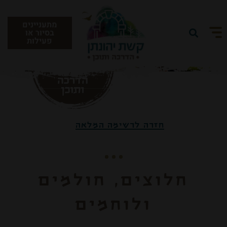
מתעניינים
בסיור או
פעילות
תאריך הגעה:
תאריך עזיבה:
10
9
אוגוסט 2026
אוגוסט 2026
יום ראשון
יום שני
אורחים:
חזרה לרשימה המלאה
2
מבוגרים:
חדרים: 1
חלוצים, חולמים
שינוי/ביטול הזמנה קיימת
קוד קופון:
ולוחמים