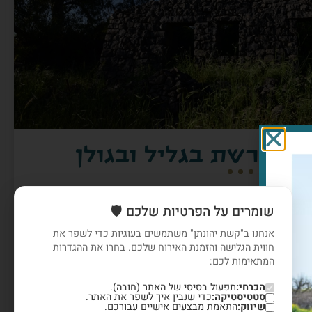
 ומורשת בגליל ובגולן
ו זו גם כן, סיפורי התיישבות ציונות ומורשת על גדות
שומרים על הפרטיות שלכם 🛡️
אנחנו ב"קשת יהונתן" משתמשים בעוגיות כדי לשפר את
 קרב תל מוטילה ? מדוע נעלמה מושבת משמר הירדן
חווית הגלישה והזמנת האירוח שלכם. בחרו את ההגדרות
לוציות, גבורה והסיפורים שלא הכרתם
המתאימות לכם:
הכרחי:
תפעול בסיסי של האתר (חובה).
סטטיסטיקה:
כדי שנבין איך לשפר את האתר.
שיווק:
התאמת מבצעים אישיים עבורכם.