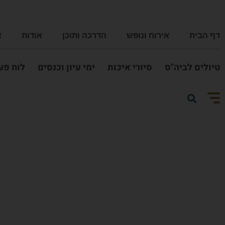
דף הבית
אירוח ונופש
הדרכה ותוכן
אודות
צ
טיולים לביה"ס
סיורי איכות
ימי עיון וכנסים
לוח פע
תאריך הגעה:
תאריך עזיבה: