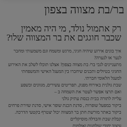
בר/בת מצווה בצפון
רק אתמול נולד, מי היה מאמין
שכבר חוגגים את בר המצווה שלו?
איך בונים אירוע שיהיה חגיגי, מרגש ומשמח וגם משמעותי ומחבר
לנער או לנערה?
מתעניינים לגבי בר/ בת מצווה בצפון? אצלנו תוכלו לשלב את האירוע
החגיגי בטיולים ותכנים שיחברו בין המעגל האישי והמשפחתי
למעגל הלאומי חברתי.
שבת גולנית באירוח מפנק, תפריטים עשירים, מגוונים ובשפע
ואם תרצו אפשר לעטר את השמחה ב –
עלייה לתורה בבית כנסת עתיק גולני
ביקור במפעל שופרות , סדנת הכנת שופר אישי, סדנת שזירת פרחים
ביקור באתר מורשת חתן בר המצווה יכול יצטרף בקטעי הדרכה.
קבלת שבת והבדלה מוסיקליים
עיצוב יחודי שולחנות ואולמות