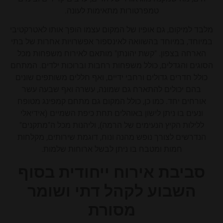
טמפרטורות מתאימות לעונה.
מלבד למיקום, גם אופיו של המקום עצמו הופך אותו לאטרקטיבי
במיוחד, במיוחד בהשוואה לאינספור אפשרויות אחרות של בתי
הארחה בצפון. "קשת יהונתן" מותאם לאירוח משפחות מכל
הסוגים והגדלים, כולל משפחות רחבות וברוכות ילדים. המתחם
כולל חדרים גדולים ורחבי ידיים, ואף חללים משותפים שונים
בהם יכולים להתארח גם שמונה, עשרה ואף שבעה עשר
אורחים יחד. כמו כן, כולל המקום גם מתחם קמפינג מטופח
ונעים בו ניתן לישון באוהלים תחת כיפת השמיים (אידיאלי
ללילות הקיץ הנעימים של הרמה), וליהנות מכל ה"מתקנים"
הנדרשים לצורך נופש מהנה ונוח, דוגמת שירותים, מקלחות
חמות ומטבח בו ניתן לבשל ארוחות שלמות.
סביבת אירוח ייחודית בסוף
השבוע לקהל דתי ושומר
מסורת