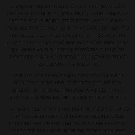
מלבד למגוון החדרים והחללים המרווחים ומתחם הקמפינג
האטרקטיבי, מתאפיין "קשת יהונתן" בייחודיות רבה גם מבחינת
האפשרויות שהוא מציע לקהל דתי, מסורתי ושומר שבת באופן
כללי. המתחם מותאם לאירוח שומרי שבת בסופי השבוע, ומציע
את כל מה שצריך וניתן לבקש על מנת להעביר במקום שבת
נעימה, פסטוראלית ומלאת שקט (וטבע מקומי מרהיב). במרחק
הליכה ניתן לצאת לטיולים קצרים בחיק הטבע המקומי, ואף
להרחיק מעט לכמה וכמה מסלולים ומאגרי מים פסטוראליים,
בלי שום צורך להשתמש ברכב.
במושב עצמו בית כנסת ומקוואות, המאפשרים גם לשומרי
שבת להעביר שבת כהלכתה, פסטוראלית ונעימה, בבית
הארחה בצפון אשר מציע את התנאים הנוחים והמפנקים
ביותר. וכל זה כאמור בסביבה של טבע מקומי מרהיב ומלהיב.
כפי שניתן להבין, "קשת יהונתן" הוא בית אירוח בצפון המציע את
סביבת החופשה המושלמת עבור משפחות וזוגות גם יחד,
באמצע או בסוף השבוע. אם אתם מחפשים אחר בתי הארחה
בצפון עבור החופשה המושלמת שלכם – בואו להכיר מקרוב