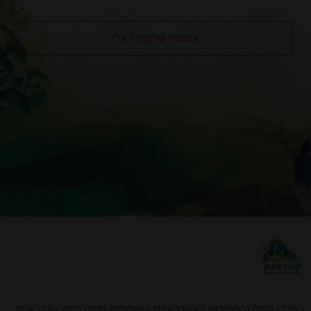
במרכז הגולן ובסמיכות לאטרקציות ומסלולים פופולריים, שוכן אתר