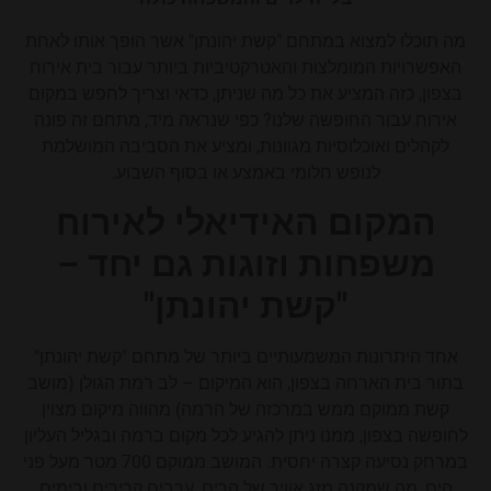
מה תוכלו למצוא במתחם "קשת יהונתן" אשר הופך אותו לאחת
האפשרויות המומלצות והאטרקטיביות ביותר עבור בית אירוח
בצפון, כזה המציע את כל מה שניתן, כדאי וצריך לחפש במקום
אירוח עבור החופשה שלנו? כפי שנראה מיד, מתחם זה פונה
לקהלים ואוכלוסיות מגוונות, ומציע את הסביבה המושלמת
לנופש חלומי באמצע או בסוף השבוע.
המקום האידיאלי לאירוח
משפחות וזוגות גם יחד –
"קשת יהונתן"
אחד היתרונות המשמעותיים ביותר של מתחם "קשת יהונתן"
בתור בית הארחה בצפון, הוא המיקום – לב רמת הגולן (מושב
קשת ממוקם ממש במרכזה של הרמה) מהווה מיקום מצוין
לחופשה בצפון, ממנו ניתן להגיע לכל מקום ברמה ובגליל העליון
במרחק נסיעה קצרה יחסית. המושב ממוקם 700 מטר מעל פני
הים, מה שמקנה מזג אוויר של הרים, ערבים קרירים ובימים