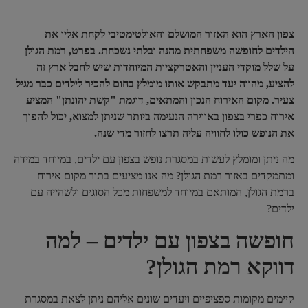
צפון הארץ הוא האזור המושלם והאולטימטיבי לקחת אליו את
הילדים לחופשה משפחתית מהנה ובלתי נשכחת. בפרט, רמת הגולן
על שלל מוקדי העניין והאטרקציות המיוחדות שיש לחבל ארץ זה
להציע, מהווה יעד מתבקש אותו מומלץ בחום להכיר לילדים כבר מגיל
צעיר. מקום האירוח הנכון והמתאים, דוגמת "קשת יהונתן" המציע
אירוח כפרי בצפון באווירה הנעימה ביותר שניתן למצוא, יכול להפוך
את הנופש כולו לחוויה עליה תרצו לחזור מדי שנה.
מה ניתן ומומלץ לעשות במסגרת נופש בצפון עם ילדים, במיוחד במידה
ומתמקדים באזור רמת הגולן? מה אנו מציעים בתור מקום אירוח
ברמת הגולן, המותאם במיוחד למשפחות מכל הסוגים ולשהייה עם
ילדים?
חופשה בצפון עם ילדים – למה
דווקא רמת הגולן?
קיימים מקומות ספציפיים ויעדים שונים אליהם ניתן לצאת במסגרת