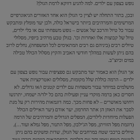
נופש בצפון עם ילדים. למה להגיע דווקא לרמת הגולן?
ובכן, בתור התחלה יש לציין כי הגולן הוא אחד האזורים הגיאוגרפיים
המרשימים והמרהיבים ביותר בישראל כולה, ולכן יעד מומלץ ומתבקש
עבור כל טיול והרכב של אנשים – נופש משפחתי עם או בלי ילדים,
טיול של קבוצות אלו ואחרות וכו'. בגולן טבע מרהיב ביופיו, מסלולי
טיולים רבים (ביניהם גם רבים המתאימים לכל המשפחה), נחלים לרוב
בהם ניתן לעשות במהלך חודשי האביב והקיץ מסלול הכולל טבילה
במים וכיוצ"ב.
אך הגולן הוא כאמור יעד מתבקש גם ספציפית עבור נופש בצפון עם
ילדים – הרמה כוללת שלל מקומות, מסלולים ואטרקציות אשר
מושלמים במיוחד עבור משפחות עם ילדים קטנים ו/או גדולים. לא
חסרים כאן ברמה מוקדי עניין ופעילות בהם כל ילד/ה ישמחו, יתרגשו
ויחושו מאושרים – לא פחות מכך. כמה דוגמאות מהירות רק על מנת
לסבר את האוזן הן אתר החרמון, יער אודם (יער האיילים הכולל
הפעלות מיוחדות לילדים), המפלים הגדולים והמרהיבים של הרמה
(דוגמת מפל הזוויתן, מפל הג'ילבון, מפל התנור, מפל גמלא ועוד…),
טיולים ברכבי שטח במרחבים של הגולן, שדות ומשקים בהם ניתן
לעשות קטיף עצמי יחד עם הילדים, הרפתקאות קייקים בירדן ועוד.