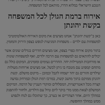
הטבע הישראלי במלוא הדרו, מותאם לכל המשפחה.
אירוח ברמת הגולן לכל המשפחה
בקשת יהונתן
כאן ב"קשת יהונתן" אנחנו מציעים את מקום האירוח האולטימטיבי
למשפחות עם ילדים – משפחות המגיעות לנופש בצפון הירוק והמזמין.
בתור מקום אירוח כפרי בצפון, אנו מציעים חדרים בגדלים שונים אשר
יכולים להתאים גם למשפחות עם הרבה ילדים, ואף למשפחות שונות
או מורחבות המטיילות יחד. החדרים נעימים ומזמינים, המקום כולל גם
מתחם קמפינג עם מטבח בו ניתן לבשל, אנו מציעים ארוחות מעולות
שילדים והורים גם יחד ישמחו לקבל וכמובן – מיקום מושלם. קשת
יהונתן ממוקם בתוך מושב קשת, במרכז רמת הגולן ובמרחק נסיעה
קצרה מכל האטרקציות, המסלולים ומוקדי העניין של הרמה. המיקום
המושלם לצאת ממנו מדי בוקר ליום טיול עם הילדים, ולחזור להתפנק
במהלך היום, אחר הצהריים או בערב, כך שתוכלו גם לנוח ולנפוש
ממש במהלך החופשה.