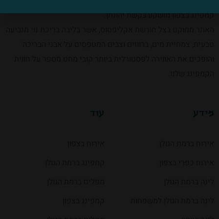
במרכז הגולן ובסמיכות לאטרקציות ומסלולים פופולריים, שוכן אתר
קמפינג בצפון מושקע בקשת יהונתן.
האתר ממוקם בצל חורשת אקליפטוס, אשר בליבה בריכת נוי מנביעה
טבעית, צמחיית מים, ברווזים וצבים המטפסים על אבני הבריכה
והופכים את האווירה לפסטורלית ביותר קובי מחט מספר על חווית
הקמפינג שלנו.
מידע
עוד
אירוח ברמת הגולן
אירוח בצפון
אירוח כפרי בצפון
קמפינג ברמת הגולן
לינה ברמת הגולן
מפלים ברמת הגולן
לינה ברמת הגולן למשפחות
קמפינג בצפון