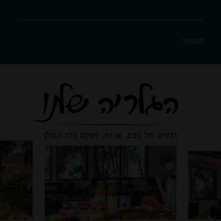
חושניה
בחרו גלרייה