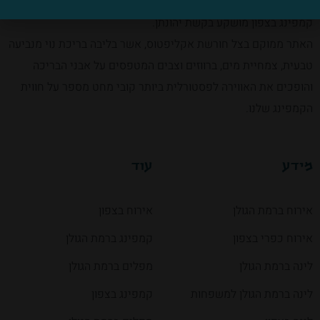
במרכז הגולן ובסמיכות לאטרקציות ומסלולים פופולריים, שוכן אתר
קמפינג בצפון מושקע בקשת יהונתן.
האתר ממוקם בצל חורשת אקליפטוס, אשר בליבה בריכת נוי מנביעה
טבעית, צמחיית מים, ברווזים וצבים המטפסים על אבני הבריכה
והופכים את האווירה לפסטורלית ביותר קובי מחט מספר על חווית
הקמפינג שלנו.
מידע
עוד
אירוח ברמת הגולן
אירוח בצפון
אירוח כפרי בצפון
קמפינג ברמת הגולן
לינה ברמת הגולן
מפלים ברמת הגולן
לינה ברמת הגולן למשפחות
קמפינג בצפון